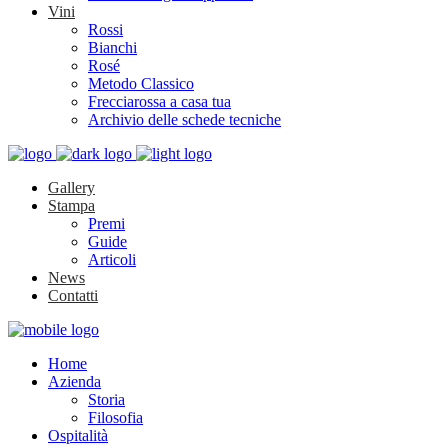
Vini
Rossi
Bianchi
Rosé
Metodo Classico
Frecciarossa a casa tua
Archivio delle schede tecniche
Gallery
Stampa
Premi
Guide
Articoli
News
Contatti
Home
Azienda
Storia
Filosofia
Ospitalità