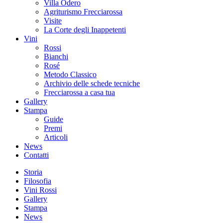
Villa Odero
Agriturismo Frecciarossa
Visite
La Corte degli Inappetenti
Vini
Rossi
Bianchi
Rosé
Metodo Classico
Archivio delle schede tecniche
Frecciarossa a casa tua
Gallery
Stampa
Guide
Premi
Articoli
News
Contatti
Storia
Filosofia
Vini Rossi
Gallery
Stampa
News