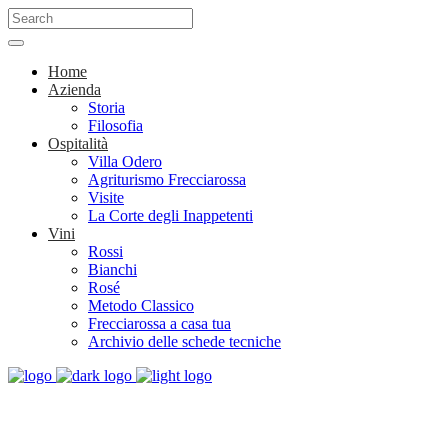
Home
Azienda
Storia
Filosofia
Ospitalità
Villa Odero
Agriturismo Frecciarossa
Visite
La Corte degli Inappetenti
Vini
Rossi
Bianchi
Rosé
Metodo Classico
Frecciarossa a casa tua
Archivio delle schede tecniche