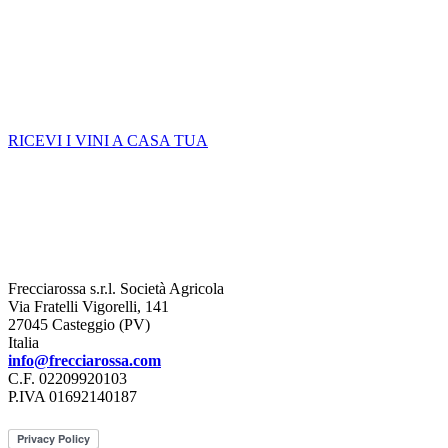
RICEVI I VINI A CASA TUA
Frecciarossa s.r.l. Società Agricola
Via Fratelli Vigorelli, 141
27045 Casteggio (PV)
Italia
info@frecciarossa.com
C.F. 02209920103
P.IVA 01692140187