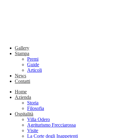
Gallery
Stampa
Premi
Guide
Articoli
News
Contatti
Home
Azienda
Storia
Filosofia
Ospitalità
Villa Odero
Agriturismo Frecciarossa
Visite
La Corte degli Inappetenti